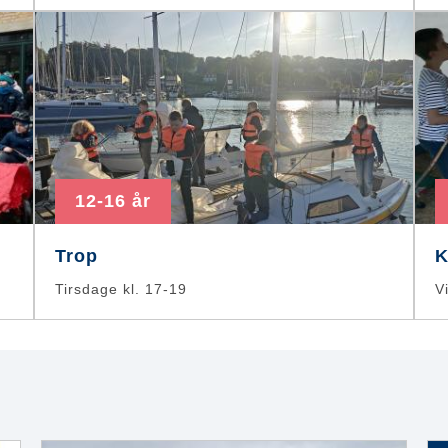
12-16 år
Trop
K
Tirsdage kl. 17-19
V