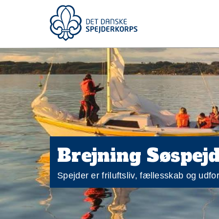
Gå
til
Top
hovedindhold
Main
menu
navigation
Brejning Søspejd
Spejder er friluftsliv, fællesskab og udf