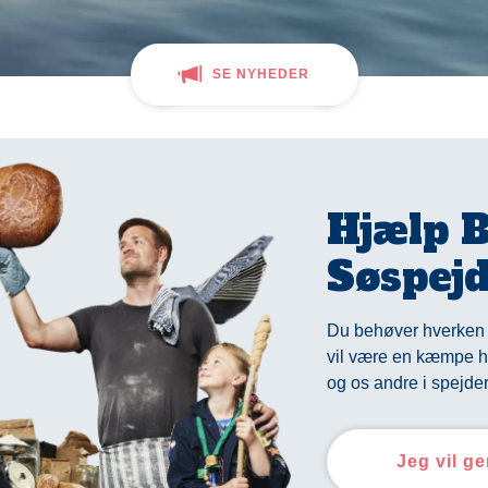
SE NYHEDER
Hjælp B
Søspej
Du behøver hverken 
vil være en kæmpe he
og os andre i spejder
Jeg vil g