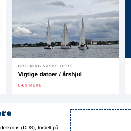
BREJNING SØSPEJDERE
Vigtige datoer / årshjul
LÆS MERE
ere
Facebook
derkorps (DDS), fordelt på