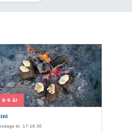
8-9 år
ini
irsdage kl. 17-18.30