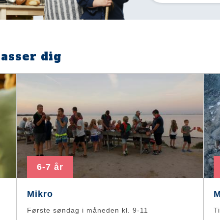
passer dig
6-7 år
Mikro
M
Første søndag i måneden kl. 9-11
T